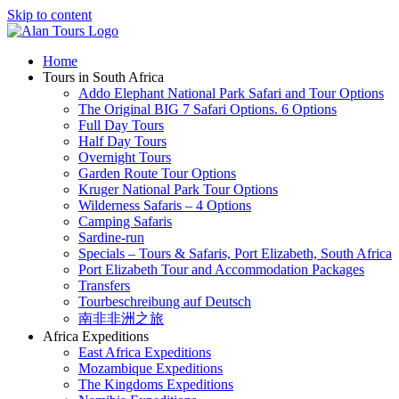
Skip to content
Home
Tours in South Africa
Addo Elephant National Park Safari and Tour Options
The Original BIG 7 Safari Options. 6 Options
Full Day Tours
Half Day Tours
Overnight Tours
Garden Route Tour Options
Kruger National Park Tour Options
Wilderness Safaris – 4 Options
Camping Safaris
Sardine-run
Specials – Tours & Safaris, Port Elizabeth, South Africa
Port Elizabeth Tour and Accommodation Packages
Transfers
Tourbeschreibung auf Deutsch
南非非洲之旅
Africa Expeditions
East Africa Expeditions
Mozambique Expeditions
The Kingdoms Expeditions