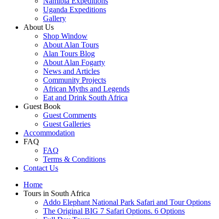
Namibia Expeditions
Uganda Expeditions
Gallery
About Us
Shop Window
About Alan Tours
Alan Tours Blog
About Alan Fogarty
News and Articles
Community Projects
African Myths and Legends
Eat and Drink South Africa
Guest Book
Guest Comments
Guest Galleries
Accommodation
FAQ
FAQ
Terms & Conditions
Contact Us
Home
Tours in South Africa
Addo Elephant National Park Safari and Tour Options
The Original BIG 7 Safari Options. 6 Options