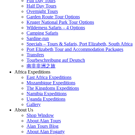
Full Day Tours
Half Day Tours
Overnight Tours
Garden Route Tour Options
Kruger National Park Tour Options
Wilderness Safaris – 4 Options
Camping Safaris
Sardine-run
Specials – Tours & Safaris, Port Elizabeth, South Africa
Port Elizabeth Tour and Accommodation Packages
Transfers
Tourbeschreibung auf Deutsch
南非非洲之旅
Africa Expeditions
East Africa Expeditions
Mozambique Expeditions
The Kingdoms Expeditions
Namibia Expeditions
Uganda Expeditions
Gallery
About Us
Shop Window
About Alan Tours
Alan Tours Blog
About Alan Fogarty