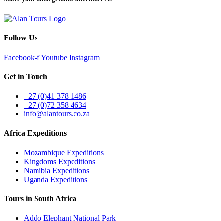
Follow Us
Facebook-f
Youtube
Instagram
Get in Touch
+27 (0)41 378 1486
+27 (0)72 358 4634
info@alantours.co.za
Africa Expeditions
Mozambique Expeditions
Kingdoms Expeditions
Namibia Expeditions
Uganda Expeditions
Tours in South Africa
Addo Elephant National Park