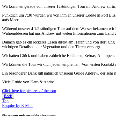
Wir kommen gerade von unserer 12stündigen Tour mit Andrew zurück u
Pünktlich um 7:30 wurden wir von ihm an unserer Lodge in Port Eli
aufs Meer.
Während unserer 4 1/2 stündigen Tour auf dem Wasser bekamen wir Del
Währenddessen hat uns Andrew mit vielen Informationen zum Land un
Danach gab es ein leckeres Essen direkt am Hafen und von dort ging
wichtigen Details zu der Vegetation und den Tieren versorgt.
Wir hatten Glück und haben zahlreiche Elefanten, Zebras, Antilopen,
Wir können die Tour wirklich jedem empfehlen. Vom ersten Kontakt 
Ein besonderer Dank gilt natürlich unserem Guide Andrew, der sehr n
Viele Grüße von Karo & Andre
Click here for pictures of the tour
Back
Top
Enquire by E-Mail
Share your unforgettable adventures ...