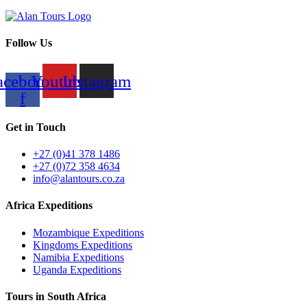
Follow Us
acebook-
Youtube
Instagram
f
Get in Touch
+27 (0)41 378 1486
+27 (0)72 358 4634
info@alantours.co.za
Africa Expeditions
Mozambique Expeditions
Kingdoms Expeditions
Namibia Expeditions
Uganda Expeditions
Tours in South Africa