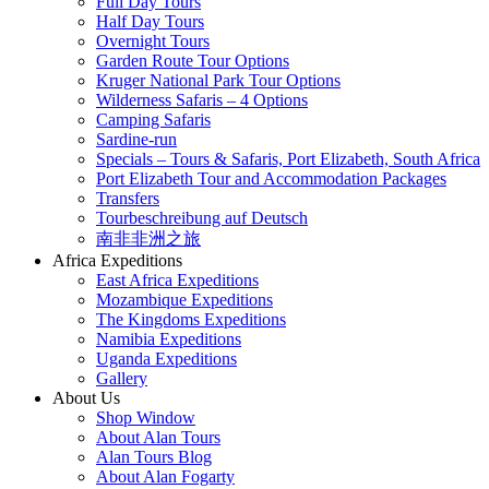
Full Day Tours
Half Day Tours
Overnight Tours
Garden Route Tour Options
Kruger National Park Tour Options
Wilderness Safaris – 4 Options
Camping Safaris
Sardine-run
Specials – Tours & Safaris, Port Elizabeth, South Africa
Port Elizabeth Tour and Accommodation Packages
Transfers
Tourbeschreibung auf Deutsch
南非非洲之旅
Africa Expeditions
East Africa Expeditions
Mozambique Expeditions
The Kingdoms Expeditions
Namibia Expeditions
Uganda Expeditions
Gallery
About Us
Shop Window
About Alan Tours
Alan Tours Blog
About Alan Fogarty