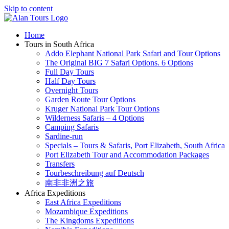
Skip to content
Home
Tours in South Africa
Addo Elephant National Park Safari and Tour Options
The Original BIG 7 Safari Options. 6 Options
Full Day Tours
Half Day Tours
Overnight Tours
Garden Route Tour Options
Kruger National Park Tour Options
Wilderness Safaris – 4 Options
Camping Safaris
Sardine-run
Specials – Tours & Safaris, Port Elizabeth, South Africa
Port Elizabeth Tour and Accommodation Packages
Transfers
Tourbeschreibung auf Deutsch
南非非洲之旅
Africa Expeditions
East Africa Expeditions
Mozambique Expeditions
The Kingdoms Expeditions