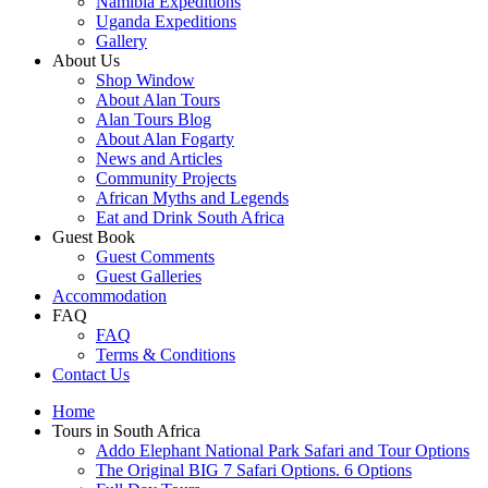
Namibia Expeditions
Uganda Expeditions
Gallery
About Us
Shop Window
About Alan Tours
Alan Tours Blog
About Alan Fogarty
News and Articles
Community Projects
African Myths and Legends
Eat and Drink South Africa
Guest Book
Guest Comments
Guest Galleries
Accommodation
FAQ
FAQ
Terms & Conditions
Contact Us
Home
Tours in South Africa
Addo Elephant National Park Safari and Tour Options
The Original BIG 7 Safari Options. 6 Options