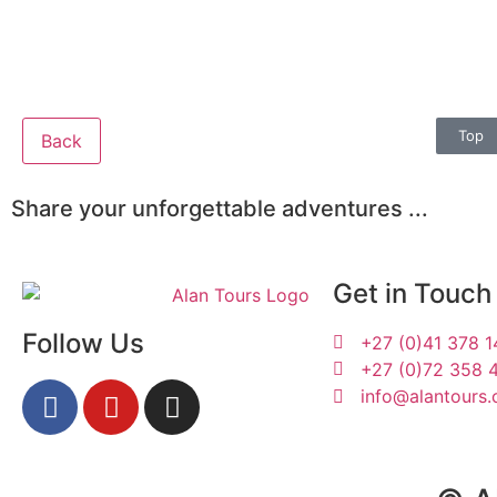
Top
Back
Share your unforgettable adventures ...
Get in Touch
Follow Us
+27 (0)41 378 
+27 (0)72 358 
info@alantours.