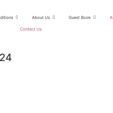
ditions
About Us
Guest Book
A
Contact Us
024
errliche Tage im Ostkap Sueda
 den Addo National Park, mac
"wilde Kueste" von Port Elizab
atten jede Menge goldenen Sa