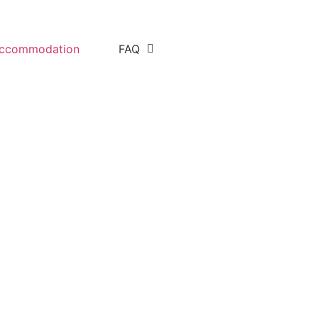
ccommodation
FAQ
frikas. Sie
hten ein
eth, eine
nd unter ihren