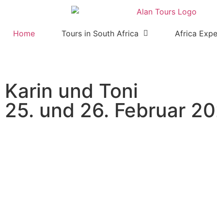
Home
Tours in South Africa
Africa Expe
Karin und Toni
25. und 26. Februar 2
Karin und Toni verbrachten h
besuchten mit Guide Graeme
sunset Bootstour, sahen die 
Pinguinauffangstation und h
Fuessen