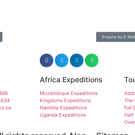
Enquire by E-Mai
Africa Expeditions
Tou
1486
Mozambique Expeditions
Addo
4634
Kingdoms Expeditions
The 
co.za
Namibia Expeditions
Full
Uganda Expeditions
Half
Over