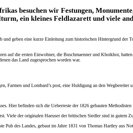
rikas besuchen wir Festungen, Monumente, 
lturm, ein kleines Feldlazarett und viele a
ab und geben eine kurze Einleitung zum historischen Hintergrund der T
uren auf die ersten Einwohner, die Buschmaenner und Khoikhoi, hatten
, denen das Land zugesprochen worden war.
ungen, Farmen und Lombard’s post, eine Huldigung an den Wegbereite
ses. Hier befinden sich die Ueberreste der 1826 gebauten Methodisten
t. Viele der originalen Haeuser der britischen Siedler sind in gutem Z
teste Pub des Landes, gebaut im Jahre 1831 von Thomas Hartley aus No