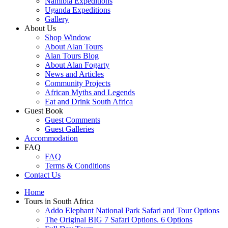
Namibia Expeditions
Uganda Expeditions
Gallery
About Us
Shop Window
About Alan Tours
Alan Tours Blog
About Alan Fogarty
News and Articles
Community Projects
African Myths and Legends
Eat and Drink South Africa
Guest Book
Guest Comments
Guest Galleries
Accommodation
FAQ
FAQ
Terms & Conditions
Contact Us
Home
Tours in South Africa
Addo Elephant National Park Safari and Tour Options
The Original BIG 7 Safari Options. 6 Options