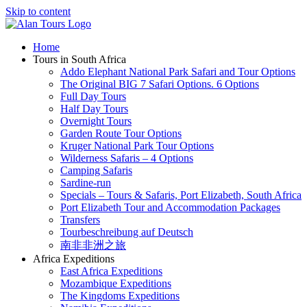
Skip to content
Home
Tours in South Africa
Addo Elephant National Park Safari and Tour Options
The Original BIG 7 Safari Options. 6 Options
Full Day Tours
Half Day Tours
Overnight Tours
Garden Route Tour Options
Kruger National Park Tour Options
Wilderness Safaris – 4 Options
Camping Safaris
Sardine-run
Specials – Tours & Safaris, Port Elizabeth, South Africa
Port Elizabeth Tour and Accommodation Packages
Transfers
Tourbeschreibung auf Deutsch
南非非洲之旅
Africa Expeditions
East Africa Expeditions
Mozambique Expeditions
The Kingdoms Expeditions