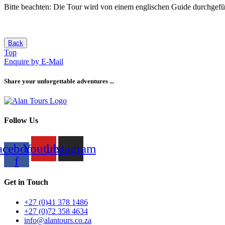
Bitte beachten: Die Tour wird von einem englischen Guide durchgefü
Back
Top
Enquire by E-Mail
Share your unforgettable adventures ...
Follow Us
acebook-
Youtube
Instagram
f
Get in Touch
+27 (0)41 378 1486
+27 (0)72 358 4634
info@alantours.co.za