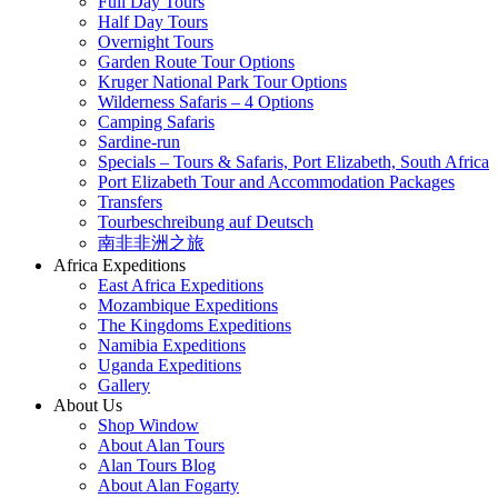
Full Day Tours
Half Day Tours
Overnight Tours
Garden Route Tour Options
Kruger National Park Tour Options
Wilderness Safaris – 4 Options
Camping Safaris
Sardine-run
Specials – Tours & Safaris, Port Elizabeth, South Africa
Port Elizabeth Tour and Accommodation Packages
Transfers
Tourbeschreibung auf Deutsch
南非非洲之旅
Africa Expeditions
East Africa Expeditions
Mozambique Expeditions
The Kingdoms Expeditions
Namibia Expeditions
Uganda Expeditions
Gallery
About Us
Shop Window
About Alan Tours
Alan Tours Blog
About Alan Fogarty